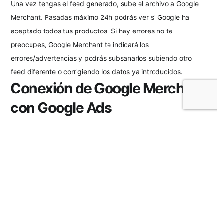
Una vez tengas el feed generado, sube el archivo a Google
Merchant. Pasadas máximo 24h podrás ver si Google ha
aceptado todos tus productos. Si hay errores no te
preocupes, Google Merchant te indicará los
errores/advertencias y podrás subsanarlos subiendo otro
feed diferente o corrigiendo los datos ya introducidos.
Conexión de Google Merchant
con Google Ads
Con el feed listo y los productos aprobados, ahora ya los
tienes subidos a Google Merchant Center. Lo siguiente que
tienes que hacer es enlazarlo con la cuenta de Google
Adwords. Sigue estos pasos:
Inicia sesión en Google Merchant Center.
En el menú ve a Configuración > Vinculación de cuentas.
En el campo ID de cliente de Google Ads escribe tu ID
respetando el formato de xxx-xxx-xxxx.