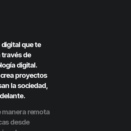
igital que te
 través de
ogía digital.
 crea proyectos
san la sociedad,
adelante.
e manera remota
cas desde