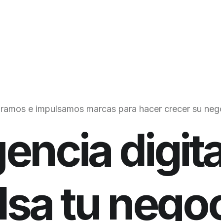
i
r
a
m
o
s
e
i
m
p
u
l
s
a
m
o
s
m
a
r
c
a
s
p
a
r
a
h
a
c
e
r
c
r
e
c
e
r
s
u
n
e
g
encia digit
sa tu nego