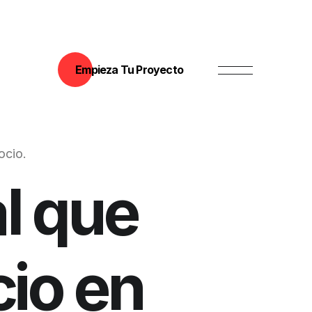
Empieza Tu Proyecto
o
c
i
o
.
al que
cio en