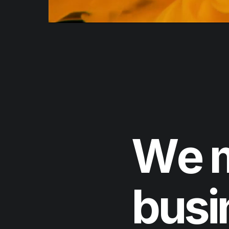
W
e
b
u
s
i