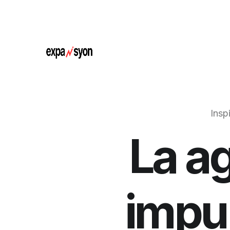
I
n
s
p
La ag
impul