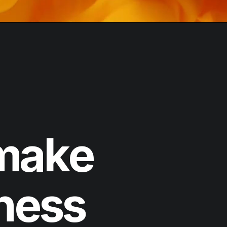
m
a
k
e
n
e
s
s